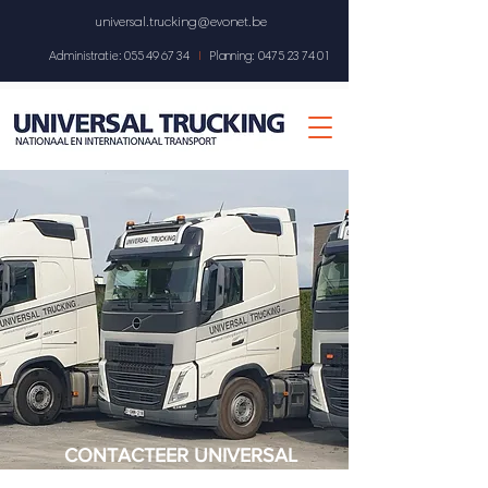
universal.trucking@evonet.be
Administratie: 055 49 67 34
I
Planning:
0475 23 74 01
CONTACTEER UNIVERSAL
TRUCKING BVBA VOOR